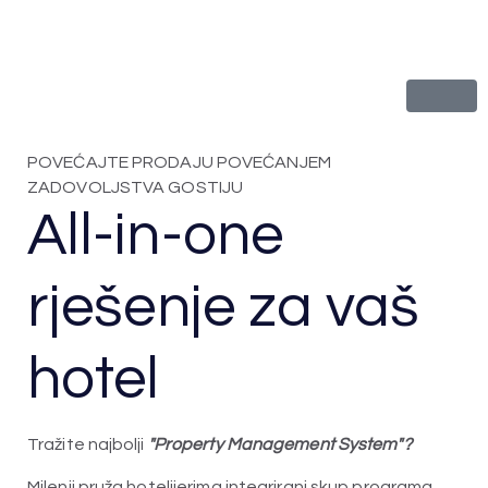
POVEĆAJTE PRODAJU POVEĆANJEM
ZADOVOLJSTVA GOSTIJU
All-in-one
rješenje za vaš
hotel
Tražite najbolji
"Property Management System"?
Milenij pruža hotelijerima integrirani skup programa