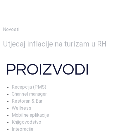
Novosti
24 rujna, 2022
Utjecaj inflacije na turizam u RH
PROIZVODI
Recepcija (PMS)
Channel manager
Restoran & Bar
Wellness
Mobilne aplikacije
Knjigovodstvo
Integracije