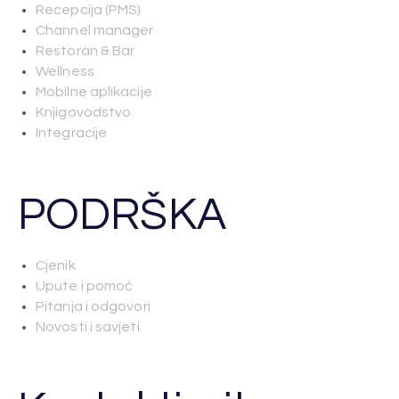
Recepcija (PMS)
Channel manager
Restoran & Bar
Wellness
Mobilne aplikacije
Knjigovodstvo
Integracije
PODRŠKA
Cjenik
Upute i pomoć
Pitanja i odgovori
Novosti i savjeti