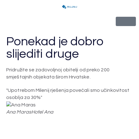
Ponekad je dobro
slijediti druge
Pridružite se zadovoljnoj obitelji od preko 200
smještajnih objekata širom Hrvatske.
"Upotrebom Milenij rješenja povećali smo učinkovitost
"M
osoblja za 30%"
ra
za
Ana Maras
Hotel Ana
Iv